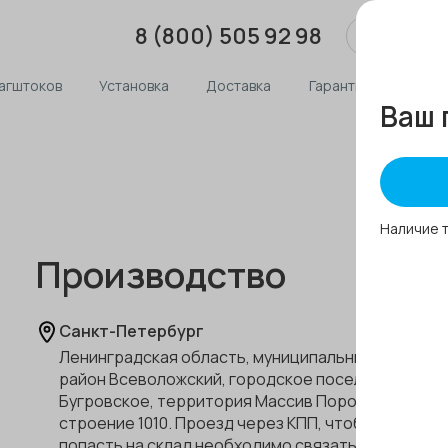
8 (800) 505 92 98
агштоков
Установка
Доставка
Гарантия
О ком
Ваш 
Наличие 
Производство
Санкт-Петербург
Ленинградская область, муниципальный
район Всеволожский, городское поселение
Бугровское, территория Массив Порошкино,
строение 1010. Проезд через КПП, чтобы
попасть на склад необходимо связаться с