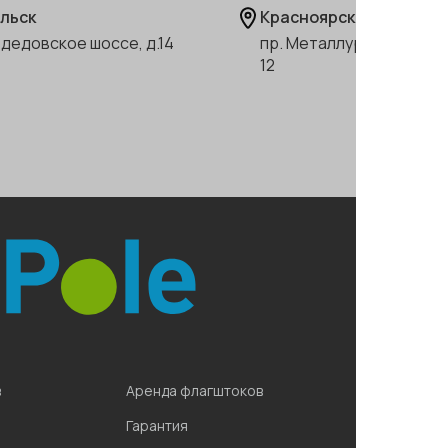
льск
Красноярск
дедовское шоссе, д.14
пр. Металлургов 2 «Ф», 
12
8 (800)
Написа
в
Аренда флагштоков
Гарантия
Подпи