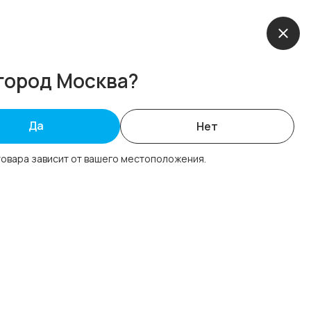
пании
Новости
Наши проекты
Контакты
город Москва?
Да
Нет
товара зависит от вашего местоположения.
У вас возникли
вопросы?
Оставьте номер телефона и мы перезвоним в
рабочее время
Имя*