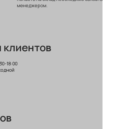
менеджером.
 клиентов
30-18:00
ыходной
зов