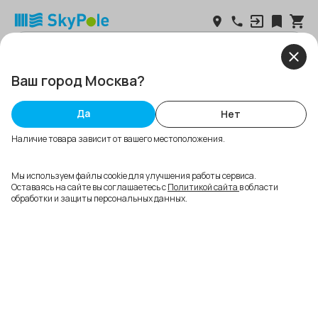
Ваш город Москва?
Каталог
Дизайн и печать флагов
Аренда флагштоков
Установка
Да
Нет
Главная
Каталог
Уличные
Почёт
Флагшток "Почёт" 6 м
Наличие товара зависит от вашего местоположения.
Мы используем файлы cookie для улучшения работы сервиса.
Оставаясь на сайте вы соглашаетесь с
Политикой сайта
в области
обработки и защиты персональных данных.