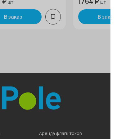
 ₽
1764 ₽
шт
шт
В заказ
В заказ
8 (800)
Написа
в
Аренда флагштоков