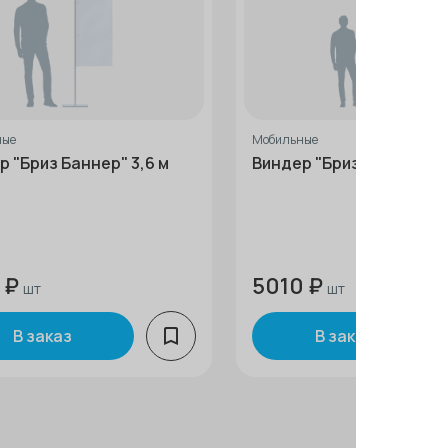
ные
Мобильные
р "Бриз Баннер" 3,6 м
Виндер "Бриз Баннер" 4,
 ₽
5010 ₽
шт
шт
В заказ
В заказ