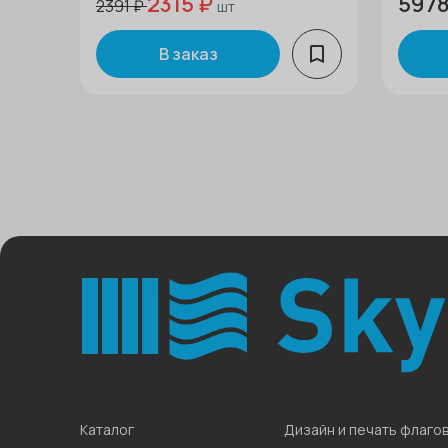
2315 ₽
5978
2391 ₽
шт
В заказ
Каталог
Дизайн и печать флаго