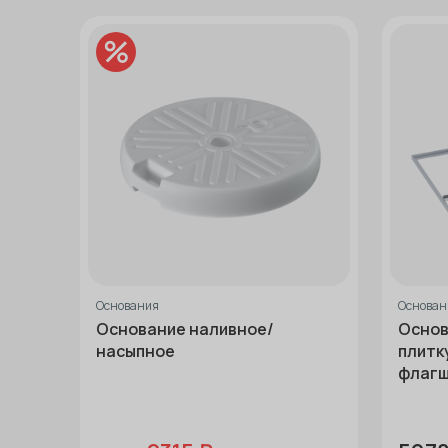
Основания
Основан
Основание наливное/
Основ
насыпное
плитк
флагш