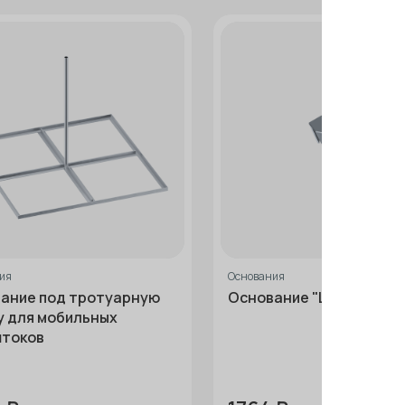
ия
Основания
ание под тротуарную
Основание "ШИП" с под
у для мобильных
токов