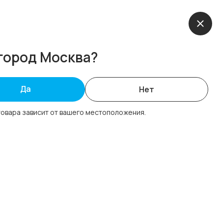
пании
Новости
Наши проекты
Контакты
город Москва?
Да
Нет
оугольное
товара зависит от вашего местоположения.
ание для мобильных
штоков
аказ
Сохранить