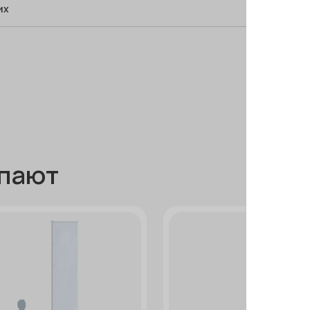
их
упают